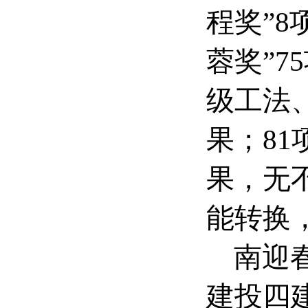
程奖”8
蓉奖”7
级工法、
果；81
果
，
无
能转换
南迎
建投四